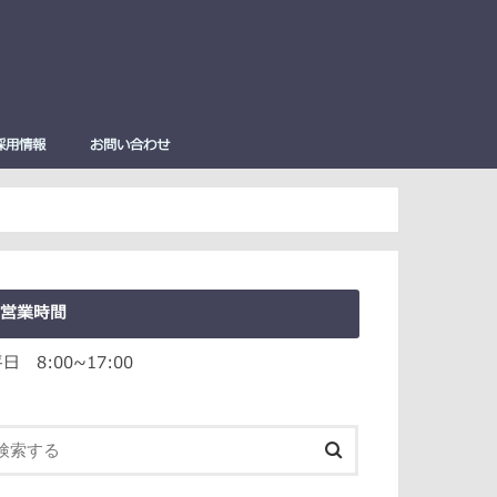
採用情報
お問い合わせ
彫刻刀
刀
刀－GX
刀
－SX
サミ
ハサミ
ハサミ
ミ
（学童用）
ジ切り器 niXaX（ニク
営業時間
日 8:00~17:00