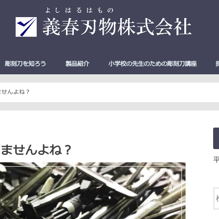
彫刻刀を知ろう
製品紹介
小学校の先生のための彫刻刀講座
全鋼と付鋼（二層鋼）の違い
彫刻刀の使い方 完全ガイド
彫刻刀の選び方 完全ガイド
砥石を使った彫刻刀の研ぎ方
彫刻刀の刃の種類と形
彫刻刀ができるまで
[New！] Shine Carving
彫刻刀
切出小刀
ハサミ
キッチン用品
よしはる三友
よしはる彫刻
よしはる彫刻
マルイチ彫刻
マルイチ彫刻刀
本職用彫刻刀
キャップ付ハ
ケン先ハサミ
シュレッダー
ステンレス裁
和・洋裁ハサ
工作用ハサミ
工作用ハサミ
お肉の理想のス
サス）
ませんよね？
りませんよね？
平