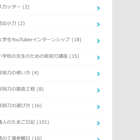
スカッター
(2)
切出小刀
(2)
大学生YouTuberインターンシップ
(18)
小学校の先生のための彫刻刀講座
(15)
彫刻刀の使い方
(4)
彫刻刀の製造工程
(8)
彫刻刀の選び方
(16)
職人のたまご日記
(101)
関の工場参観日
(10)