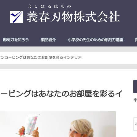
彫刻刀を知ろう
製品紹介
小学校の先生のための彫刻刀講座
全鋼と付鋼（二層鋼）の違い
彫刻刀の使い方 完全ガイド
彫刻刀の選び方 完全ガイド
砥石を使った彫刻刀の研ぎ方
彫刻刀の刃の種類と形
彫刻刀ができるまで
[New！] Shine Carving
彫刻刀
切出小刀
ハサミ
キッチン用品
よしはる三友
よしはる彫刻
よしはる彫刻
マルイチ彫刻
マルイチ彫刻刀
本職用彫刻刀
キャップ付ハ
ケン先ハサミ
シュレッダー
ステンレス裁
和・洋裁ハサ
工作用ハサミ
工作用ハサミ
お肉の理想のス
サス）
インカービングはあなたのお部屋を彩るインテリア
カービングはあなたのお部屋を彩るイ
平