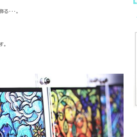
る･･･。
す。