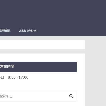
採用情報
お問い合わせ
彫刻刀
刀
刀－GX
刀
－SX
サミ
ハサミ
ハサミ
ミ
（学童用）
ジ切り器 niXaX（ニク
営業時間
日 8:00~17:00