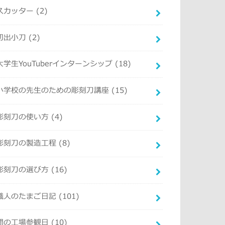
スカッター
(2)
切出小刀
(2)
大学生YouTuberインターンシップ
(18)
小学校の先生のための彫刻刀講座
(15)
彫刻刀の使い方
(4)
彫刻刀の製造工程
(8)
彫刻刀の選び方
(16)
職人のたまご日記
(101)
関の工場参観日
(10)