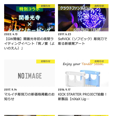
お知らせ
お知らせ
2022.4.13
2017.6.23
【GW開催】関善光寺初の夜間ラ
SofViCK（ソフビック）彫刻刀で
イティングイベント「宵ノ宴（よ
彫る新感覚アート
いのえん）」
お知らせ
お知らせ
2017.9.14
2016.9.17
マルイチ彫刻刀の新価格掲載のお
KICK STARTER PROJECT始動！
知らせ
新製品【niXaX Lig…