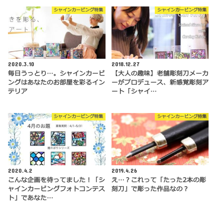
シャインカービング特集
シャインカービング特集
2020.3.10
2018.12.27
毎日うっとり…。シャインカービ
【大人の趣味】老舗彫刻刀メーカ
ングはあなたのお部屋を彩るイン
ーがプロデュース、新感覚彫刻ア
テリア
ート「シャイ…
シャインカービング特集
シャインカービング特集
2020.4.2
2019.4.26
こんな企画を待ってました！「シ
え…？これって「たった2本の彫
ャインカービングフォトコンテス
刻刀」で彫った作品なの？
ト」であなた…