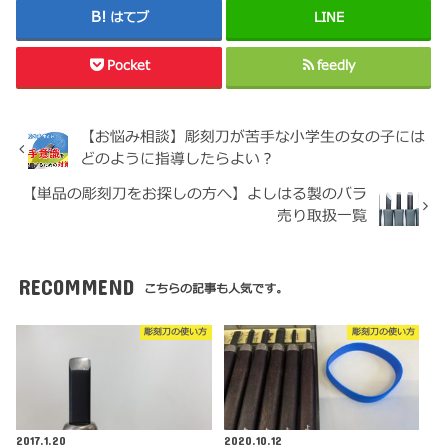
はてブ
LINE
Pocket
feedly
【お悩み相談】彫刻刀が苦手な小学生の女の子には
どのように指導したらよい？
【単品の彫刻刀をお探しの方へ】よしはる製のバラ
売り取扱一覧
RECOMMEND
こちらの記事も人気です。
彫刻刀の使い方
彫刻刀の使い方
2017.1.20
2020.10.12