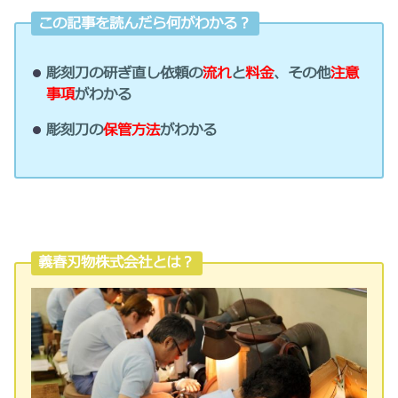
この記事を読んだら何がわかる？
彫刻刀の研ぎ直し依頼の
流れ
と
料金
、その他
注意
事項
がわかる
彫刻刀の
保管方法
がわかる
義春刃物株式会社とは？