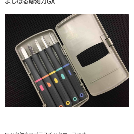
よしはる彫刻刀GX