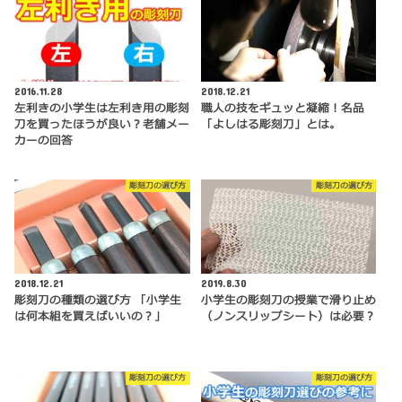
2016.11.28
2018.12.21
左利きの小学生は左利き用の彫刻
職人の技をギュッと凝縮！名品
刀を買ったほうが良い？老舗メー
「よしはる彫刻刀」とは。
カーの回答
彫刻刀の選び方
彫刻刀の選び方
2018.12.21
2019.8.30
彫刻刀の種類の選び方 「小学生
小学生の彫刻刀の授業で滑り止め
は何本組を買えばいいの？」
（ノンスリップシート）は必要？
彫刻刀の選び方
彫刻刀の選び方