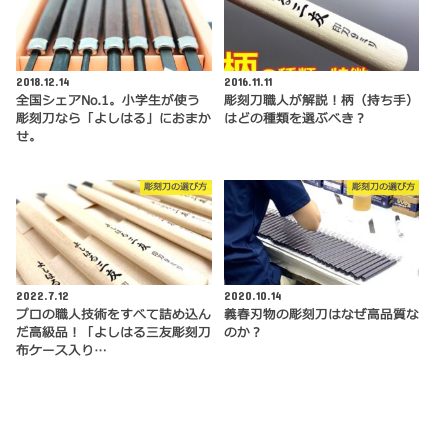
2018.12.14
2016.11.11
全国シェアNo.1。小学生が使う
彫刻刀職人が解説！柄（持ち手）
彫刻刀なら「よしはる」におまか
はどの種類を選ぶべき？
せ。
彫刻刀の選び方
彫刻刀の選び方
2022.7.12
2020.10.14
プロの職人技術をすべて詰め込ん
義春刃物の彫刻刀はなぜ高品質な
だ高級品！「よしはる三友彫刻刀
のか？
布ケース入り…